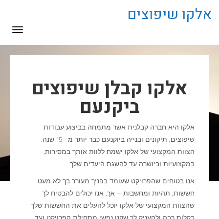
לתוכן
אלקו שיפוצים
תפריט
אלקו קבלן שיפוצים
ביקנעם
אלקו היא חברה קבלנית אשר מתמחה בביצוע עבודות
שיפוצים, תיקונים ובנייה ביוקנעם כבר יותר מ -15 שנה.
הצוות המקצועי של אלקו ישמח ללוות אותך במסירות,
במקצועיות וביושרה עד להשגת היעדים שלך.
אנו בטוחים שהפרויקט שעומד בפניך מעורר בך לא מעט
חששות, תהיות ומחשבות – אך, אנו יכולים להבטיח לך
שהצוות המקצועי של אלקו יוכל להעלים את החששות שלך
בקלות רבה ולהעניק לך שקט נפשי מתחילת הפרויקט ועד