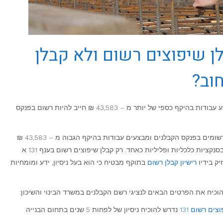
ן שיפוצים רשום ולא קבלן
וב?
, כל קבלן שיפוצים אשר מבצע עבודות בהיקף כספי של יותר מ – 43,583 ₪ חייב להיות רשום בפנקס
קבלני איטום, חשמל, אינסטלציה או שיפוצים שאינם רשומים בפנקס הקבלנים ומבצעים עבודות בהיקף הגבוה מ – 43,583 ₪
עוברים על החוק ומסכנים את ציבור הלקוחות שלהם בסנקציות כלכליות ופליליות כאחד. רק קבלן שיפוצים רשום בענף 131 א
ק בידיו
רישיון קבלן רשום
בתוקף מבטיח כי הוא בעל ניסיון, ידע ומומחיות
כיח את הפרטים הבאים לנציגי רשם הקבלנים במשרד הבינוי והשיכון:
צים רשום 131
נדרש להוכיח ניסיון של לפחות 5 שנים בתחום הבנייה