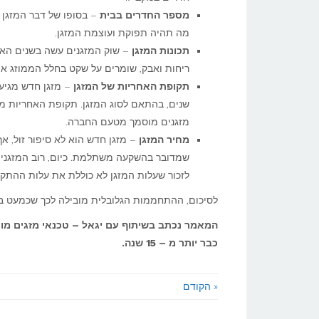
מספר החדרים בבית
– בסופו של דבר המזגן ה
מה תהיה תפוקת ועוצמת המזגן.
תכונות המזגן
– שוק המזגנים עשה בשנים האח
ריחות ואבק, שומרים על שקט בחלל הממוזג או
תקופת האחריות של המזגן
שנים, בהתאם לסוג המזגן. תקופת האחריות מענ
מזגנים מוסמך מטעם החברה.
מחיר המזגן
– מזגן חדש הוא לא סיפור זול, אך
לזכור שעלות המזגן לא כוללת את עלות ההתקנה בבית אשר
לסיכום, ההתחממות הגלובלית מובילה לכך שכמעט בלת
המאמר נכתב בשיתוף עם יגאל – טכנאי מזגים מוס
כבר יותר מ – 15 שנה.
« הקודם